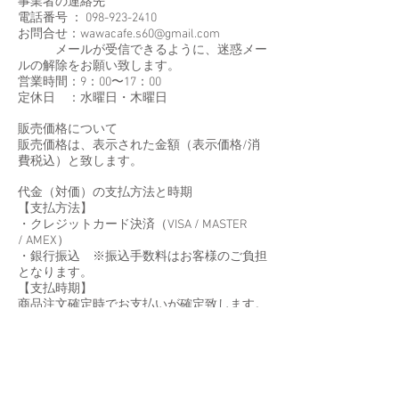
事業者の連絡先
電話番号 ：
098-923-2410
お問合せ：
wawacafe.s60@gmail.com
メールが受信できるように、迷惑メー
ルの解除をお願い致します。
営業時間：9：00〜17：00
定休日 ：水曜日・木曜日
販売価格について
販売価格は、表示された金額（表示価格/消
費税込）と致します。
代金（対価）の支払方法と時期
【支払方法】
・クレジットカード決済（VISA / MASTER
/ AMEX）
・銀行振込 ※振込手数料はお客様のご負担
となります。
【支払時期】
商品注文確定時でお支払いが確定致します。
【引渡時期】
配送のご依頼を受けてから7日以内に発送い
たします。
返品についての特約に関する事項