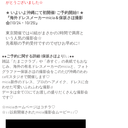
がとうございました☆
★
いよいよ沖縄にて初開催! ご予約開始!!
★
『海外ドレスメーカーmicia＆保坂さほ撮影
会(10/24・10/25)』
東京開催では40組がまさかの2時間で満席と
いう人気の撮影会☆
先着順の予約受付ですのでぜひお早めに!!
●●
ご予約に関する詳細 (保坂さほより)↓↓
●●
雑誌「たまごクラブ」や「赤すぐ」の表紙でもおな
じみ、海外の有名ドレスメーカーのmiciaと、フォト
グラファー保坂さほの撮影会をこのたび沖縄のわわ
cafEスタジオで開催します♡
micia新作のドレス、プロのヘアメイク、ドレスに合
わせた可愛いふわふわな撮影♫
データは全てCDにてお渡しの盛りだくさんな撮影会
です♡
☆
miciaホームページはコチラ
♡
☆↓↓以前開催されたmicia撮影会ムービー↓↓♡