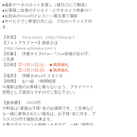
●撮影データ45カット全渡し（後日CDにて郵送）
●お客様ご自身のデジカメ・ビデオカメラ持参OK！
●お好みのmisiaのドレス2～3着を着て撮影
●サービスでご希望の方には、プロのヘアメイク付
き
【衣装】 micia luxury （
http://micia.jp/
）
【フォトグラファー】保坂さほ
（
http://www.sahosaka.com/
）
【対象】 洋服サイズ60㎝～120㎝前後の女の子、
ご兄弟
【日時】
①10月24日(土) ★満席御礼
②10月25日(日) ★満席御礼
【場所】 沖縄 わわcafE スタジオ
【時間】 お一組 1時間程度
※撮影は他のお客様と被らないよう、プライベート
空間として貸切りですのでご安心下さい。
【参加費】 20000円
※料金は1家族お子様1名のお値段です。ご兄弟など
も一緒に参加されたい場合は、お子様1名に付き、プ
ラス3000円で撮影出来ます。
※男の子のスーツも御座いますので、一緒に撮影出
来ます。
（男の子4歳～6歳サイズは御座いませんので、宜し