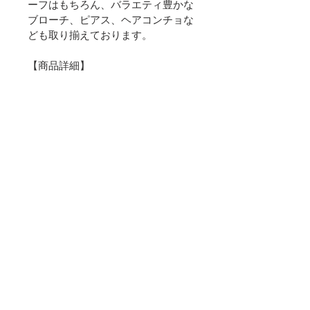
ーフはもちろん、バラエティ豊かな
ブローチ、ピアス、ヘアコンチョな
ども取り揃えております。
【商品詳細】
素材：オーブン粘土
【ブランド】
sawanico
ご注意
・1つ1つ手作業で制作しているため、
アクセサリーをご愛用いただく
色や形に若干の違いがある場合があり
にあたって
ます。またお使いの端末や閲覧環境に
より、写真と実物の色味や質感が多少
・アクセサリーはとてもデリケートで
異なって見えることがあります。あら
ご購入前に
衝撃に弱いため、ぶつけたり落とした
かじめご了承ください。
りしないようご注意ください。またデ
・ご購入前に「ご利用ガイド」にて、
ザインによっては洋服の繊維に絡みつ
ご購入に関する注意点を必ずお読みく
いたり、着脱の際など思わぬ危害が生